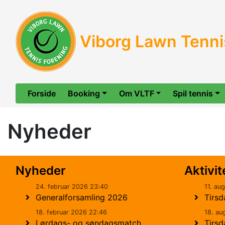
Viborg Lawn Tenni
Forside
Booking
Om VLTF
Spil tennis
Nyheder
Nyheder
Aktivit
24. februar 2026 23:40
11. au
Generalforsamling 2026
Tirsd
18. februar 2026 22:46
18. au
Lørdags- og søndagsmatch
Tirsd