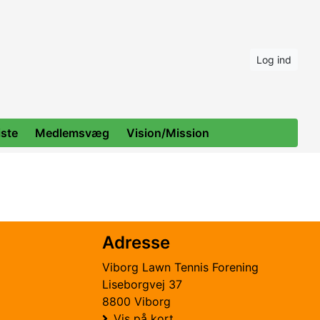
Log ind
ste
Medlemsvæg
Vision/Mission
Adresse
Viborg Lawn Tennis Forening
Liseborgvej 37
8800 Viborg
Vis på kort