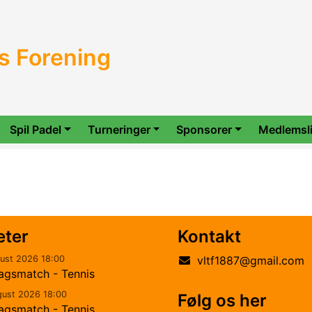
s Forening
Spil Padel
Turneringer
Sponsorer
Medlemsli
eter
Kontakt
gust 2026 18:00
vltf1887@gmail.com
agsmatch - Tennis
gust 2026 18:00
Følg os her
agsmatch - Tennis