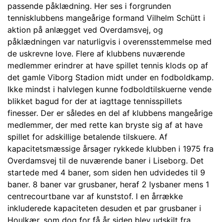
passende påklædning. Her ses i forgrunden
tennisklubbens mangeårige formand Vilhelm Schütt i
aktion på anlægget ved Overdamsvej, og
påklædningen var naturligvis i overensstemmelse med
de uskrevne love. Flere af klubbens nuværende
medlemmer erindrer at have spillet tennis klods op af
det gamle Viborg Stadion midt under en fodboldkamp.
Ikke mindst i halvlegen kunne fodboldtilskuerne vende
blikket bagud for der at iagttage tennisspillets
finesser. Der er således en del af klubbens mangeårige
medlemmer, der med rette kan bryste sig af at have
spillet for adskillige betalende tilskuere. Af
kapacitetsmæssige årsager rykkede klubben i 1975 fra
Overdamsvej til de nuværende baner i Liseborg. Det
startede med 4 baner, som siden hen udvidedes til 9
baner. 8 baner var grusbaner, heraf 2 lysbaner mens 1
centrecourtbane var af kunststof. I en årrække
inkluderede kapaciteten desuden et par grusbaner i
Houlkær, som dog for få år siden blev udskilt fra