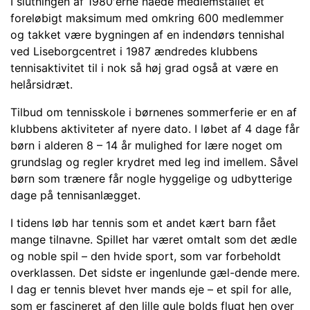
I slutningen af 1980′erne nåede medlemstallet et
foreløbigt maksimum med omkring 600 medlemmer
og takket være bygningen af en indendørs tennishal
ved Liseborgcentret i 1987 ændredes klubbens
tennisaktivitet til i nok så høj grad også at være en
helårsidræt.
Tilbud om tennisskole i børnenes sommerferie er en af
klubbens aktiviteter af nyere dato. I løbet af 4 dage får
børn i alderen 8 – 14 år mulighed for lære noget om
grundslag og regler krydret med leg ind imellem. Såvel
børn som trænere får nogle hyggelige og udbytterige
dage på tennisanlægget.
I tidens løb har tennis som et andet kært barn fået
mange tilnavne. Spillet har været omtalt som det ædle
og noble spil – den hvide sport, som var forbeholdt
overklassen. Det sidste er ingenlunde gæl-dende mere.
I dag er tennis blevet hver mands eje – et spil for alle,
som er fascineret af den lille gule bolds flugt hen over