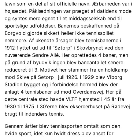
lawn som en del af sit officielle navn. Ærbarheden var i
højsædet. Påklædningen var præget af datidens mode
og syntes mere egnet til et middagsselskab end til
sportslige udfoldelser. Banernes beskaffenhed på
Borgvold gjorde sikkert heller ikke tennisspillet
nemmere. Af ukendte årsager blev tennisbanerne i
1912 flyttet ud ud til “Søtorp” i Skovbrynet ved den
nuværende Søndre Allé. Her oprettedes 4 baner, men
på grund af byudviklingen blev baneantallet senere
reduceret til 3. Motivet her stammer fra en holdkamp
mod Skive på Søtorp i juli 1926. I 1929 blev Viborg
Stadion bygget og i forbindelse hermed blev der
anlagt 4 tennisbaner ud mod Overdamsvej. Her på
dette centrale sted havde VLTF hjemsted i 45 år fra
1930 til 1975. I 30′erne blev eksercerhuset på Rødevej
brugt til indendørs tennis.
Gennem årtier blev tennissporten omtalt som den
hvide sport, idet kun hvidt dress blev anset for